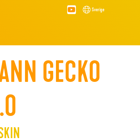
Sverige
ANN GECKO
.0
SKIN