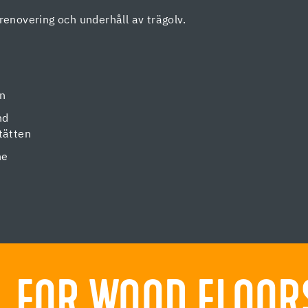
renovering och underhåll av trägolv.
en
nd
tätten
ne
 FOR WOOD FLOORS.