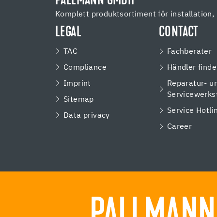
PALLMANN GMBH
Komplett produktsortiment för installation, 
LEGAL
CONTACT
TAC
Fachberater
Compliance
Händler find
Imprint
Reparatur- u
Servicewerks
Sitemap
Service Hotli
Data privacy
Career
PALLMANN.