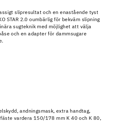
lassigt slipresultat och en enastående tyst
 STAR 2.0 oumbärlig för bekväm slipning
inära sugteknik med möjlighet att välja
åse och en adapter för dammsugare
e.
lskydd, andningsmask, extra handtag,
orrfäste vardera 150/178 mm K 40 och K 80,