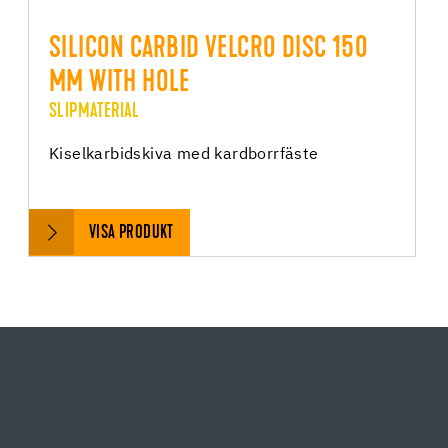
SILICON CARBID VELCRO DISC 150
MM WITH HOLE
SLIPMATERIAL
Kiselkarbidskiva med kardborrfäste
VISA PRODUKT