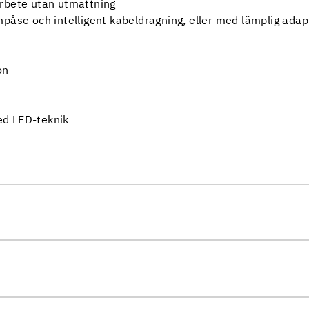
arbete utan utmattning
mpåse och intelligent kabeldragning, eller med lämplig ada
on
ed LED-teknik