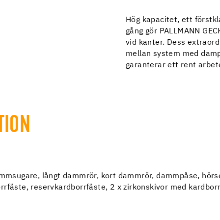
Hög kapacitet, ett förstk
gång gör PALLMANN GECKO
vid kanter. Dess extraord
mellan system med damp
garanterar ett rent arbet
TION
msugare, långt dammrör, kort dammrör, dammpåse, hörse
rrfäste, reservkardborrfäste, 2 x zirkonskivor med kardb