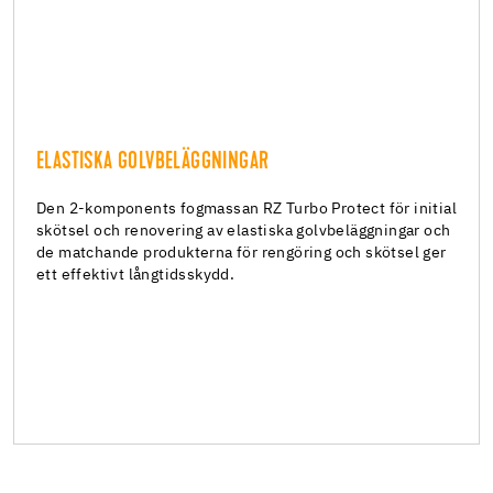
ELASTISKA GOLVBELÄGGNINGAR
ELASTISKA GOLVBELÄGGNINGAR
Försegling av elastiska golv
Den 2-komponents fogmassan RZ Turbo Protect för initial
skötsel och renovering av elastiska golvbeläggningar och
de matchande produkterna för rengöring och skötsel ger
ett effektivt långtidsskydd.